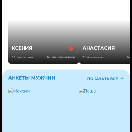
КСЕНИЯ
АНАСТАСИЯ
Была 6 месяцев назад
Был
35
,
Домодедово
31
,
Домодедово
АНКЕТЫ МУЖЧИН
ПОКАЗАТЬ ВСЕ