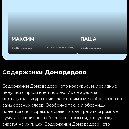
МАКСИМ
ПАША
Был 6 месяцев назад
Был
21
,
Домодедово
44
,
Домодедово
Содержанки Домодедово
Содержанки Домодедово - это красивые, миловидные
девушки с яркой внешностью. Их сексуальная,
подтянутая фигура привлекает внимание любовников из
самых разных слоев. Особенно такие любовницы
нравятся спонсорам, которые готовы тратить огромные
суммы на своих возлюбленных, чтобы видеть улыбку
счастья на их лицах. Содержанки Домодедово - это