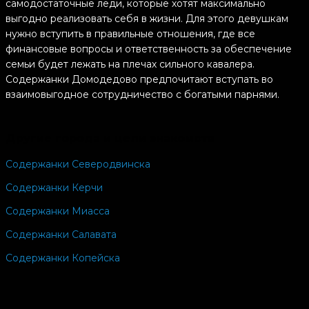
самодостаточные леди, которые хотят максимально
выгодно реализовать себя в жизни. Для этого девушкам
нужно вступить в правильные отношения, где все
финансовые вопросы и ответственность за обеспечение
семьи будет лежать на плечах сильного кавалера.
Содержанки Домодедово предпочитают вступать во
взаимовыгодное сотрудничество с богатыми парнями.
Такие отношения, по итогу, приносят удовольствие
обоим партнерам, где каждый получает то, что нужно. Это
Другие города и цели знакомств
требует обоюдной работы и общего вклада, однако, в
долгосрочной перспективе приносит ошеломительный
Содержанки Северодвинска
результат.
Содержанки Керчи
Содержанки Домодедово готовые встретиться - это
отличные хозяйки и любовницы. Девушки могут не только
Содержанки Миасса
создать максимально комфортную атмосферу, но и
Содержанки Салавата
подарить своему мужчине незабываемую ночь, о которой
многие могут только мечтать. Именно это и отличает
Содержанки Копейска
девушек, которые реально знают, как правильно вести
себя в отношениях. Содержанки Домодедово готовые
встретиться - это любовницы, которые ценят своего