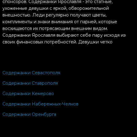
спонсоров. Содержанки Ярославля - это статные,
ухоженные девушки с яркой, обворожительной
внешностью. Леди регулярно получают цветы,
комплименты и знаки внимания от парней, которые
восхищаются их потрясающим внешним видом.
Содержанки Ярославля выбирают себе пару исходя из
своих финансовых потребностей. Девушки четко
понимают, сколько денег им нужно в месяц для
комфортной жизни. Их партнер должен в полной мере
Другие города и цели знакомств
обеспечить именно такой уровень, который нужен
женщине, иначе ей не интересно вступать в подобное
Содержанки Севастополя
взаимодействие.
Содержанки Ставрополя
Содержанки Ярославля готовые встретиться с
состоятельным кавалером - это типичное явление в
Содержанки Кемерово
современном обществе. С каждым годом люди все
Содержанки Набережных-Челнов
больше отдают предпочтение более простым и
эффективным способам построить отношения. В таком
Содержанки Оренбурга
союзе партнеры получают ровно то, что им нужно, без
дополнительных ссор и переживаний. Содержанки
Ярославля готовые встретиться часто активно ведут