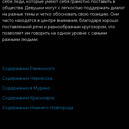
себе леди, которые умеют себя грамотно поставить в
общества. Девушки могут с легкостью поддержать диалог
на разные темы и четко обосновать свою позицию. Они
часто находятся в центре внимания, благодаря хорошо
поставленной речи и разнообразным кругозором, что
позволяет им говорить на одном уровне с самыми
разными людьми.
Содержанки в Невинномысске выбирают богатых
спонсоров, которые способны полностью обеспечить все
Другие города и цели знакомств
их финансовые потребности. У девушек есть четкое
Содержанки Раменского
понимание того, сколько денег им нужно для комфортной
жизни. Они открыто говорят об этом со своим партнером
Содержанки Черкесска
не пытаясь скрыть или занизить цену за их внимание.
Содержанки в Мурино
Содержанки Невинномысска готовые встретиться - это
Содержанки Красноярск
амбициозные мадам, у которых есть четкое видение
жизни и конкретная позиция. Девушки не позволяют
Содержанки Нижнего-Новгорода
относиться к себе так, как не сходится с их
мировоззрением. У них есть конкретные параметры,
которым должен соответствовать партнер, а на меньшее