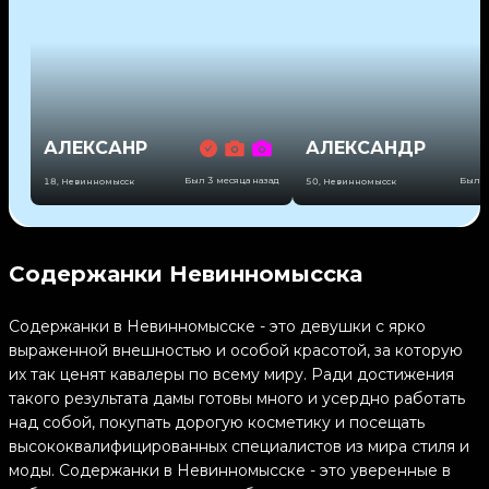
АЛЕКСАНР
АЛЕКСАНДР
Был 3 месяца назад
Был 2
18
,
Невинномысск
50
,
Невинномысск
Содержанки Невинномысска
Содержанки в Невинномысске - это девушки с ярко
выраженной внешностью и особой красотой, за которую
их так ценят кавалеры по всему миру. Ради достижения
такого результата дамы готовы много и усердно работать
над собой, покупать дорогую косметику и посещать
высококвалифицированных специалистов из мира стиля и
моды. Содержанки в Невинномысске - это уверенные в