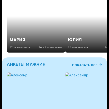
МАРИЯ
ЮЛИЯ
Была 7 месяцев назад
Был
27
,
Невинномысск
22
,
Невинномысск
АНКЕТЫ МУЖЧИН
ПОКАЗАТЬ ВСЕ