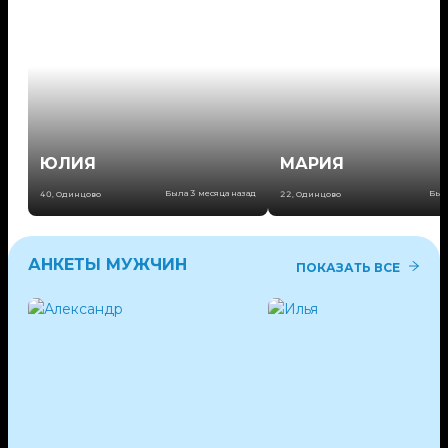
ЮЛИЯ
МАРИЯ
Была 3 месяца назад
Был
40
,
Одинцово
22
,
Одинцово
АНКЕТЫ МУЖЧИН
ПОКАЗАТЬ ВСЕ