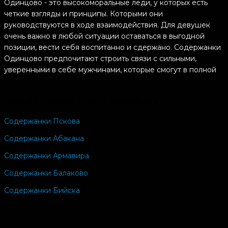
Одинцово - это высокоморальные леди, у которых есть
четкие взгляды и принципы. Которыми они
руководствуются в ходе взаимодействия. Для девушек
очень важно в любой ситуации оставаться в выгодной
позиции, вести себя воспитанно и сдержано. Содержанки
Одинцово предпочитают строить связи с сильными,
уверенными в себе мужчинами, которые смогут в полной
мере взять на себя всю ответственность за их жизнь. Это
самодостаточные спонсоры, которые обладают хорошим
Другие города и цели знакомств
финансовым состоянием, высоким доходом и особой
щедростью. Для них не составит труда купить цветы или
Содержанки Пскова
дорогой подарок своей возлюбленной.
Содержанки Абакана
Содержанки Одинцово готовые встретиться - это
максимально обходительные женщины, которые не хотят
Содержанки Армавира
находиться в постоянном стрессе из-за различных
Содержанки Балаково
конфликтов. Девушки могут пойти на уступку, потому что
прекрасно понимают, как важно для мужчин показывать
Содержанки Бийска
свой характер и быть услышанными в отношениях.
Содержанки Одинцово готовые встретиться - это
девушки, которые принимают себя такими, какие они