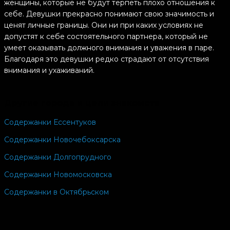
женщины, которые не будут терпеть плохо отношения к
себе. Девушки прекрасно понимают свою значимость и
ценят личные границы. Они ни при каких условиях не
допустят к себе состоятельного партнера, который не
умеет оказывать должного внимания и уважения в паре.
Благодаря это девушки редко страдают от отсутствия
внимания и ухаживаний.
Девушки выбирают амбициозных парней, с которыми
можно не беспокоиться о будущем. Девушка важно
Другие города и цели знакомств
чувствовать себя, как за каменной стеной. Ради этого они
Содержанки Ессентуков
готовы всячески привлекать своего избранника и
стимулировать его на новые достижения Это одна из
Содержанки Новочебоксарска
самых важных функций женщины в подобных
взаимоотношениях. Содержанки Рубцовска прекрасно
Содержанки Долгопрудного
понимают свою роль и четко выполняют установленные в
Содержанки Новомосковска
паре обязанности. Они будут отличными хозяйками и
любовницами, потому что четко понимают, что нужно
Содержанки в Октябрьском
состоятельному мужчине, чтобы он всегда хотел
проводить время вместе со своей возлюбленной.