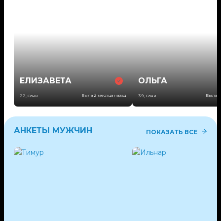
ЕЛИЗАВЕТА
ОЛЬГА
Была 2 месяца назад
Была 3
22
,
Сочи
39
,
Сочи
АНКЕТЫ МУЖЧИН
ПОКАЗАТЬ ВСЕ