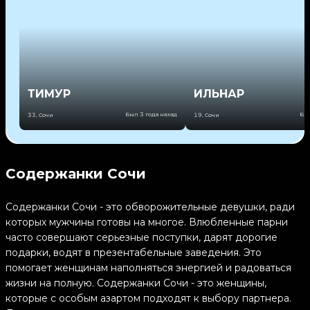
ТИМУР
ИЛЬНАР
Был 3 года назад
Был
33
,
Сочи
19
,
Сочи
Содержанки Сочи
Содержанки Сочи - это обворожительные девушки, ради
которых мужчины готовы на многое. Влюбленные парни
часто совершают серьезные поступки, дарят дорогие
подарки, водят в презентабельные заведения. Это
помогает женщинам наполняться энергией и радоваться
жизни на полную. Содержанки Сочи - это женщины,
которые с особым азартом подходят к выбору партнера.