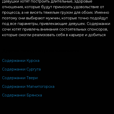
Девушки хотят построить длительные, здоровые
отношения, которые будут приносить удовольствие от
процесса, а не висеть тяжелым грузом для обоих. Именно
поэтому они выбирают мужчин, которые точно подойдут
под все параметры, привлекающие девушек. Содержанки
сочи хотят привлечь внимания состоятельных спонсоров,
которые смогли реализовать себя в карьере и добиться
высокого уровня дохода. Девушки не хотят экономить на
себе, отказывая в развлечениях и качественных услугах.
Другие города и цели знакомств
Содержанки Сочи готовые встретиться предпочитают
Содержанки Курска
компанию парней, которые могут взять на себя
ответственность не только за себя, но и за свою семью,
Содержанки Сургута
команду или бизнес. Такие мужчины обладают волевым
характером, сильной харизмой и не бояться трудностей. С
Содержанки Твери
ними девушки могут быть в полной безопасности, не
Содержанки Магнитогорска
переживая о будущем. Содержанки Сочи готовые
встретиться используют социальные сети и различные
Содержанки Брянска
платформы, на который публикуют свои анкеты. Это очень
простой и удобный способ заполучить богатого парня и
построить с ним длительный союз в любви и гармонии.